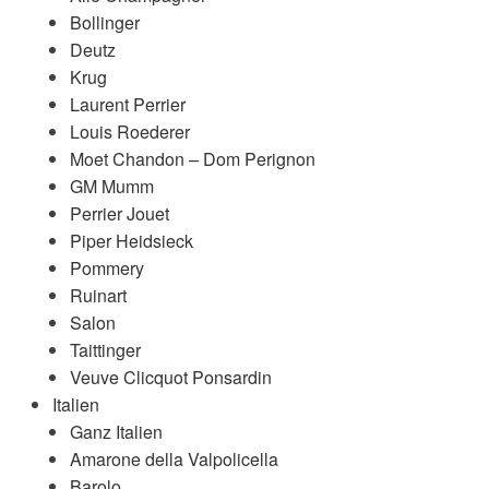
Bollinger
Deutz
Krug
Laurent Perrier
Louis Roederer
Moet Chandon – Dom Perignon
GM Mumm
Perrier Jouet
Piper Heidsieck
Pommery
Ruinart
Salon
Taittinger
Veuve Clicquot Ponsardin
Italien
Ganz Italien
Amarone della Valpolicella
Barolo