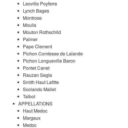
Leoville Poyferre
Lynch Bages
Montrose
Moulis
Mouton Rothschild
Palmer
Pape Clement
Pichon Comtesse de Lalande
Pichon Longueville Baron
Pontet Canet
Rauzan Segla
Smith Haut Lafitte
Sociando Mallet
Talbot
APPELLATIONS
Haut Medoc
Margaux
Medoc