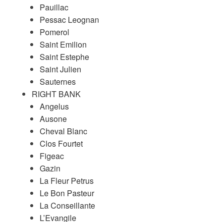
Pauillac
Pessac Leognan
Pomerol
Saint Emilion
Saint Estephe
Saint Julien
Sauternes
RIGHT BANK
Angelus
Ausone
Cheval Blanc
Clos Fourtet
Figeac
Gazin
La Fleur Petrus
Le Bon Pasteur
La Conseillante
L’Evangile