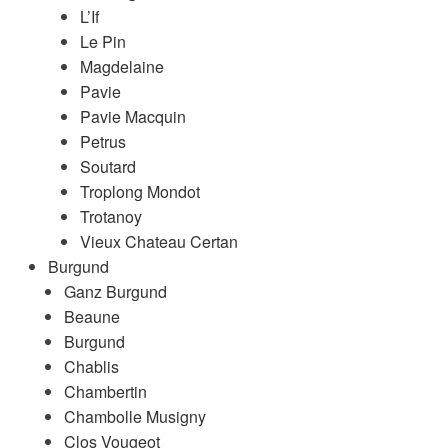
L’If
Le Pin
Magdelaine
Pavie
Pavie Macquin
Petrus
Soutard
Troplong Mondot
Trotanoy
Vieux Chateau Certan
Burgund
Ganz Burgund
Beaune
Burgund
Chablis
Chambertin
Chambolle Musigny
Clos Vougeot