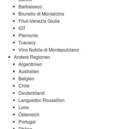
Barbaresco
Brunello di Montalcino
Friuli-Venezia Giulia
IGT
Piemonte
Tuscany
Vino Nobile di Montepulciano
Andere Regionen
Argentinien
Australien
Belgien
Chile
Deutschland
Languedoc Roussillon
Loire
Österreich
Portugal
Rhône