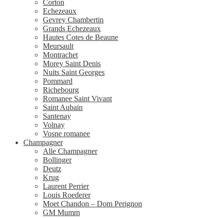
Corton
Echezeaux
Gevrey Chambertin
Grands Echezeaux
Hautes Cotes de Beaune
Meursault
Montrachet
Morey Saint Denis
Nuits Saint Georges
Pommard
Richebourg
Romanee Saint Vivant
Saint Aubain
Santenay
Volnay
Vosne romanee
Champagner
Alle Champagner
Bollinger
Deutz
Krug
Laurent Perrier
Louis Roederer
Moet Chandon – Dom Perignon
GM Mumm