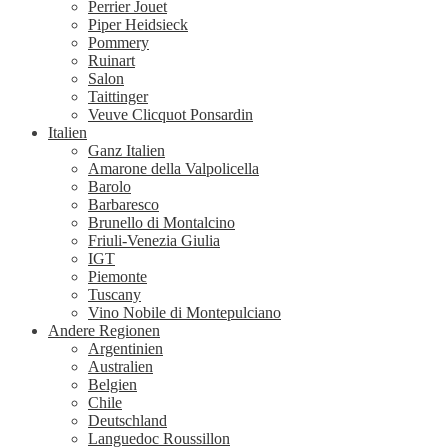
Perrier Jouet
Piper Heidsieck
Pommery
Ruinart
Salon
Taittinger
Veuve Clicquot Ponsardin
Italien
Ganz Italien
Amarone della Valpolicella
Barolo
Barbaresco
Brunello di Montalcino
Friuli-Venezia Giulia
IGT
Piemonte
Tuscany
Vino Nobile di Montepulciano
Andere Regionen
Argentinien
Australien
Belgien
Chile
Deutschland
Languedoc Roussillon