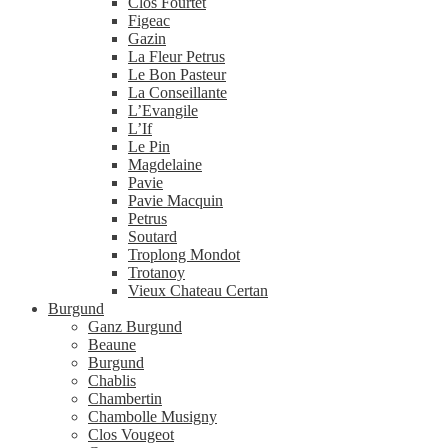
Clos Fourtet
Figeac
Gazin
La Fleur Petrus
Le Bon Pasteur
La Conseillante
L’Evangile
L’If
Le Pin
Magdelaine
Pavie
Pavie Macquin
Petrus
Soutard
Troplong Mondot
Trotanoy
Vieux Chateau Certan
Burgund
Ganz Burgund
Beaune
Burgund
Chablis
Chambertin
Chambolle Musigny
Clos Vougeot