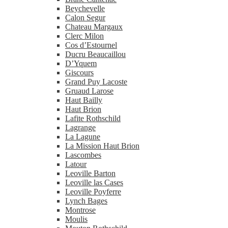
Beychevelle
Calon Segur
Chateau Margaux
Clerc Milon
Cos d’Estournel
Ducru Beaucaillou
D’Yquem
Giscours
Grand Puy Lacoste
Gruaud Larose
Haut Bailly
Haut Brion
Lafite Rothschild
Lagrange
La Lagune
La Mission Haut Brion
Lascombes
Latour
Leoville Barton
Leoville las Cases
Leoville Poyferre
Lynch Bages
Montrose
Moulis