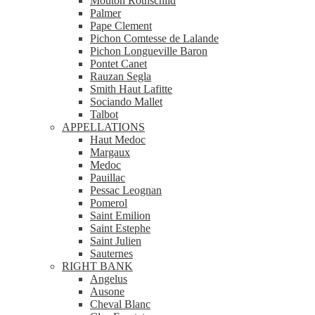
Mouton Rothschild
Palmer
Pape Clement
Pichon Comtesse de Lalande
Pichon Longueville Baron
Pontet Canet
Rauzan Segla
Smith Haut Lafitte
Sociando Mallet
Talbot
APPELLATIONS
Haut Medoc
Margaux
Medoc
Pauillac
Pessac Leognan
Pomerol
Saint Emilion
Saint Estephe
Saint Julien
Sauternes
RIGHT BANK
Angelus
Ausone
Cheval Blanc